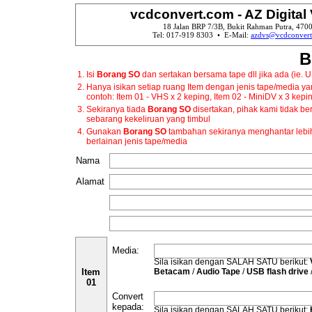
vcdconvert.com - AZ Digital
18 Jalan BRP 7/3B, Bukit Rahman Putra, 4700
Tel: 017-919 8303 • E-Mail:
azdvs@vcdconver
B
1.
Isi
Borang SO
dan sertakan bersama tape dll jika ada (ie. U
2.
Hanya isikan setiap ruang Item dengan jenis tape/media yan
contoh: Item 01 - VHS x 2 keping, Item 02 - MiniDV x 3 kepi
3.
Sekiranya tiada
Borang SO
disertakan, pihak kami tidak b
sebarang kekeliruan yang timbul
4.
Gunakan
Borang SO
tambahan sekiranya menghantar lebih 
berlainan jenis tape/media
Nama
Alamat
Media:
Sila isikan dengan SALAH SATU berikut:
Item
Betacam
/
Audio Tape
/
USB flash drive
01
Convert
kepada:
Sila isikan dengan SALAH SATU berikut: